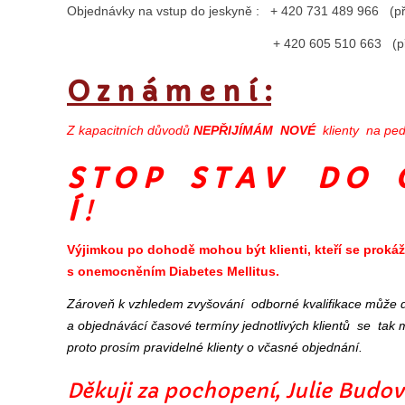
Objednávky na vstup do jeskyně :
+ 420 731 489 966 (při
+ 420 605 510 663 (při nepřijímá
O z n á m e n í :
Z kapacitních důvodů
NEPŘIJÍMÁM NOVÉ
klienty na pe
S T O P S T A V D O O
Í
!
Výjimkou po dohodě mohou být klienti, kteří se prokáž
s onemocněním Diabetes Mellitus.
Zároveň k vzhledem zvyšování odborné kvalifikace může d
a objednávácí časové termíny jednotlivých klientů se tak m
proto prosím pravidelné klienty o včasné objednání.
Děkuji za pochopení, Julie Budová