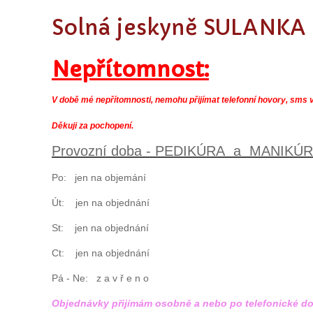
Solná jeskyně SULANKA 
Nepřítomnost:
V době mé nepřítomnosti, nemohu přijímat telefonní hovory, sms v
Děkuji za pochopení.
Provozní doba - PEDIKÚRA a MANIKÚR
Po: jen na objemání
Út: jen na objednání
St: jen na objednání
Ct: jen na objednání
Pá - Ne: z a v ř e n o
Objednávky přijímám osobně a nebo po telefonické d