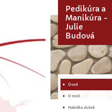
Pedikúra a
Manikúra -
Julie
Budová
Úvod
O mně
Nabídka služeb