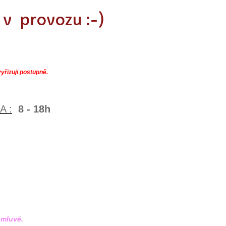
v provozu :-)
yřizuji postupně.
A :
8 - 18h
omluvě.