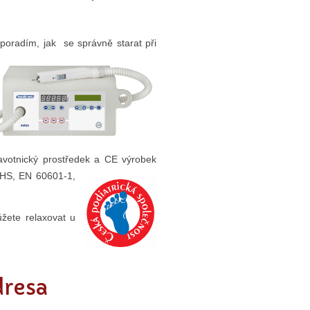
 poradím, jak se správně starat
při
avotnický prostředek a CE výrobek
/EHS, EN 60601-1,
žete relaxovat u
dresa