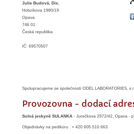
Julie Budová, Dis.
Hobzíkova 1980/19
Opava
746 01
Česká republika
IČ:
69570507
Spolupracujeme se společností ODEL LABORATORIES, s.r
Provozovna - dodací adre
Solná jeskyně SULANKA
- Jurečkova 2972/42, Opava - p
Objednávky na pedikúru : + 420 605 510 663