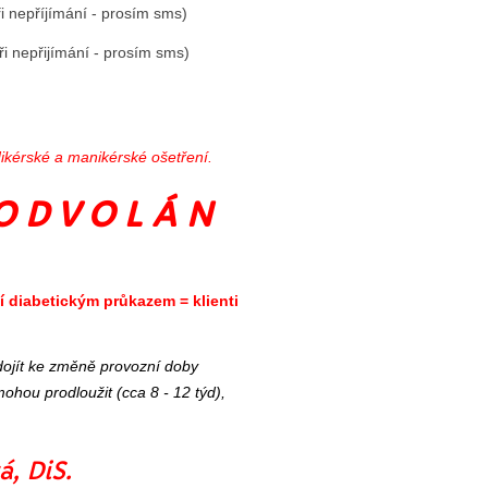
 nepříjímání - prosím sms)
ní - prosím sms)
dikérské a manikérské ošetření.
 D V O L Á N
í diabetickým průkazem = klienti
ojít ke změně provozní doby
ohou prodloužit (cca 8 - 12 týd),
, DiS.