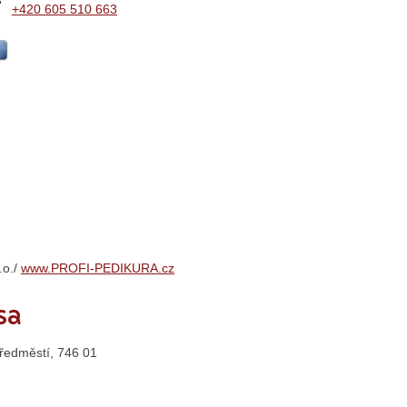
+420 605 510 663
.o./
www.PROFI-PEDIKURA.cz
sa
ředměstí, 746 01