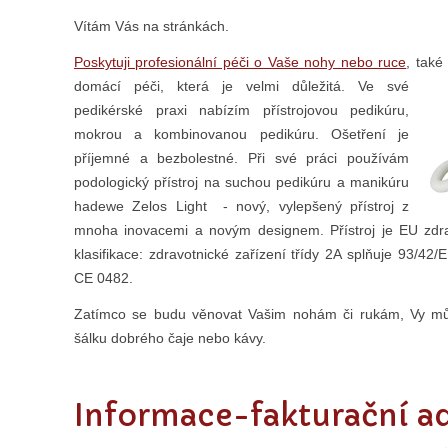
Vítám Vás na stránkách.
Poskytuji profesionální péči o Vaše nohy nebo ruce
, také
domácí péči, která je velmi důležitá. Ve své
pedikérské praxi nabízím přístrojovou pedikúru,
mokrou a kombinovanou pedikúru. Ošetření je
příjemné a bezbolestné. Při své práci používám
podologický přístroj na suchou pedikúru a manikúru
hadewe Zelos Light - nový, vylepšený přístroj z
mnoha inovacemi a novým designem. Přístroj je EU zdr
klasifikace: zdravotnické zařízení třídy 2A splňuje 93/42
CE 0482.
Zatímco se budu věnovat Vašim nohám či rukám, Vy mů
šálku dobrého čaje nebo kávy.
Informace-fakturační a