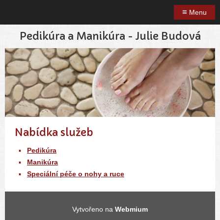
≡
Menu
Pedikúra a Manikúra - Julie Budová
Nabídka služeb
Pedikúra
Manikúra
Speciální péče o nohy a ruce
Vytvořeno na
Webmium